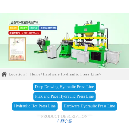
Location：
Home
>
Hardware Hydraulic Press Line
>
Deep Drawing Hydraulic Press Line
PIck and Pace Hydraulic Press Line
Hydraulic Hot Press Line
Hardware Hydraulic Press Line
PRODUCT DESCRIPTION
产品介绍